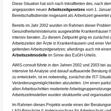
Diese Situation hat sich nach Inkrafttreten des, nach de
angepassten neuen
Arbeitszeitgesetzes
vom 1. Januar 
Bereitschaftsdienste insgesamt als
Arbeitszeit
gewertet w
Bereits im Jahr 2002 wurden im Rahmen dieser Problema
Gesundheitsministeriums ausgewählte Krankenhäuser hin
intensiv beraten. Zu diesem Zeitpunkt ging es zunächst
Arbeitszeiten der Ärzte in Krankenhäusern und einer 
geltenden Arbeitszeitgesetzes; allerdings auch mit ein
Arbeitszeitmodelle
im Sinne des EuGH-Urteils.
AWiS-consult führte in den Jahren 2002 und 2003 bei 
intensive Ist-Analyse und darauf aufbauende Beratung
zu entwickeln, ist es notwendig, zunächst die
IST
-Situa
Veränderungsmöglichkeiten abzuleiten. Um einen partiz
allen Arbeitsschritten moderierte Arbeitsgruppensitzunge
Arbeitszeitmodellen wurden strukturelle und organisat
Im Rahmen dieses Projekts wurde eines der Beratungs
LASI-Broschüre (Länderausschuss für Arbeitsschutz und